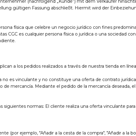
Unternehmer (nachfolgend „Kunde”) mit dem Verkäufer hinsichtl
ellung gültigen Fassung abschließt. Hiermit wird der Einbezi
rsona física que celebre un negocio jurídico con fines predomin
s CGC es cualquier persona física o jurídica o una sociedad con c
ndiente.
lican a los pedidos realizados a través de nuestra tienda en línea
ea no es vinculante y no constituye una oferta de contrato juríd
do de mercancía. Mediante el pedido de la mercancía deseada, el 
 las siguientes normas: El cliente realiza una oferta vinculante p
e (por ejemplo, "Añadir a la cesta de la compra", "Añadir a la bolsa