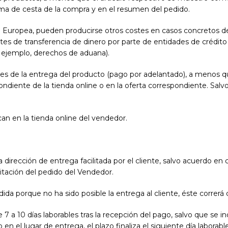
ema de cesta de la compra y en el resumen del pedido.
ón Europea, pueden producirse otros costes en casos concretos d
costes de transferencia de dinero por parte de entidades de crédit
 ejemplo, derechos de aduana).
tes de la entrega del producto (pago por adelantado), a menos
iente de la tienda online o en la oferta correspondiente. Salvo 
can en la tienda online del vendedor.
dirección de entrega facilitada por el cliente, salvo acuerdo en co
itación del pedido del Vendedor.
ida porque no ha sido posible la entrega al cliente, éste correrá c
7 a 10 días laborables tras la recepción del pago, salvo que se in
n el lugar de entrega, el plazo finaliza el siguiente día laborable