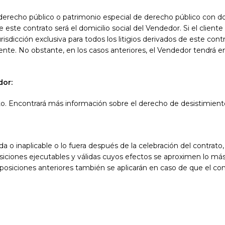
derecho público o patrimonio especial de derecho público con domi
 este contrato será el domicilio social del Vendedor. Si el cliente 
urisdicción exclusiva para todos los litigios derivados de este con
cliente. No obstante, en los casos anteriores, el Vendedor tendr
dor:
o. Encontrará más información sobre el derecho de desistimiento 
da o inaplicable o lo fuera después de la celebración del contrato,
sposiciones ejecutables y válidas cuyos efectos se aproximen lo m
isposiciones anteriores también se aplicarán en caso de que el co