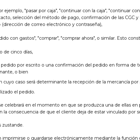
jemplo, "pasar por caja", "continuar con la caja", "continuar con el
ntacto, selección del método de pago, confirmación de las CGC y la
o (dirección de correo electrónico y contraseña),
do con gastos", "comprar", "comprar ahora", o similar. Esto const
o de cinco días,
 pedido por escrito o una confirmación del pedido en forma de te
nante, o bien
en cuyo caso será determinante la recepción de la mercancía por p
lizado el pedido.
o se celebrará en el momento en que se produzca una de ellas en p
n la consecuencia de que el cliente deja de estar vinculado por s
s zustande.
den imprimirse o guardarse electrónicamente mediante la función 