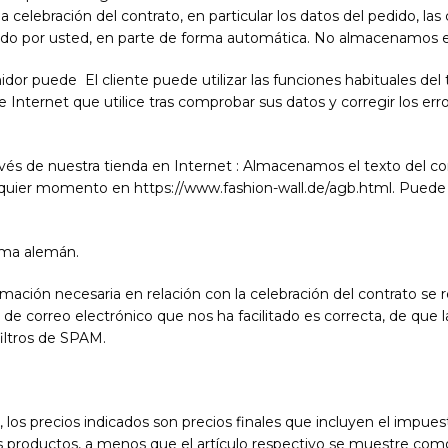
 celebración del contrato, en particular los datos del pedido, las 
ado por usted, en parte de forma automática. No almacenamos el 
midor puede
El cliente puede utilizar las funciones habituales del 
e Internet que utilice tras comprobar sus datos y corregir los er
vés de nuestra tienda en Internet : Almacenamos el texto del co
quier momento en https://www.fashion-wall.de/agb.html. Puede c
ioma alemán.
formación necesaria en relación con la celebración del contrato s
n de correo electrónico que nos ha facilitado es correcta, de que
filtros de SPAM.
, los precios indicados son precios finales que incluyen el impue
s productos, a menos que el artículo respectivo se muestre como 