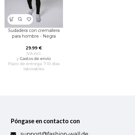
Sudadera con cremallera
para hombre - Negra
29.99
€
IVA incl.
y
Gastos de envío
Plazo de entrega: 7-10 días
laborables
Póngase en contacto con
support@fashion-wall.de