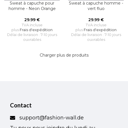
Sweat à capuche pour
Sweat à capuche homme -
homme - Neon Orange
vert fluo
29.99
€
29.99
€
TVA incluse
TVA incluse
plus
Frais d'expédition
plus
Frais d'expédition
Délai de livraison : 7-10 jours
Délai de livraison : 7-10 jours
ouvrables
ouvrables
Charger plus de produits
Contact
support@fashion-wall.de
Tu peux nous joindre du lundi au