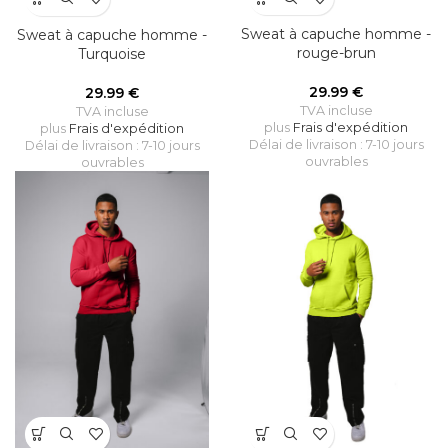
Sweat à capuche homme -
Sweat à capuche homme -
rouge-brun
Turquoise
29.99
€
29.99
€
TVA incluse
TVA incluse
plus
Frais d'expédition
plus
Frais d'expédition
Délai de livraison : 7-10 jours
Délai de livraison : 7-10 jours
ouvrables
ouvrables