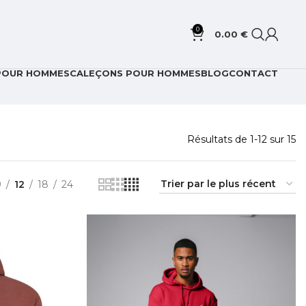
0
0.00
€
 POUR HOMMES
CALEÇONS POUR HOMMES
BLOG
CONTACT
Résultats de 1-12 sur 15
9
12
18
24