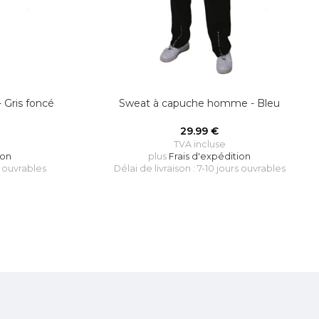
Gris foncé
Sweat à capuche homme - Bleu
29.99
€
TVA incluse
ion
plus
Frais d'expédition
s ouvrables
Délai de livraison : 7-10 jours ouvrables