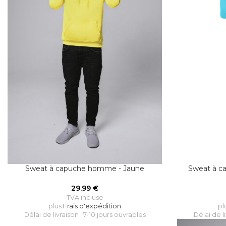
Sweat à capuche homme - Jaune
Sweat à c
29.99
€
TVA incluse
plus
Frais d'expédition
pl
Délai de livraison : 7-10 jours ouvrables
Délai de l