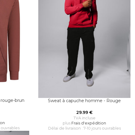
 rouge-brun
Sweat à capuche homme - Rouge
29.99
€
TVA incluse
ion
plus
Frais d'expédition
s ouvrables
Délai de livraison : 7-10 jours ouvrables