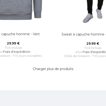
à capuche homme - Vert
Sweat à capuche homme - 
29.99
€
29.99
€
TVA incluse
TVA incluse
us
Frais d'expédition
plus
Frais d'expédit
ivraison : 7-10 jours ouvrables
Délai de livraison : 7-10 jour
Charger plus de produits