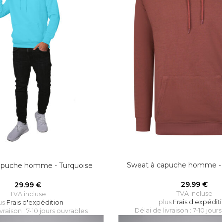
Sweat à capuche homme -
apuche homme - Turquoise
29.99
€
29.99
€
TVA incluse
TVA incluse
plus
Frais d'expédit
us
Frais d'expédition
Délai de livraison : 7-10 jour
ivraison : 7-10 jours ouvrables