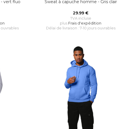
 vert fluo
Sweat à capuche homme - Gris clair
29.99
€
TVA incluse
ion
plus
Frais d'expédition
s ouvrables
Délai de livraison : 7-10 jours ouvrables