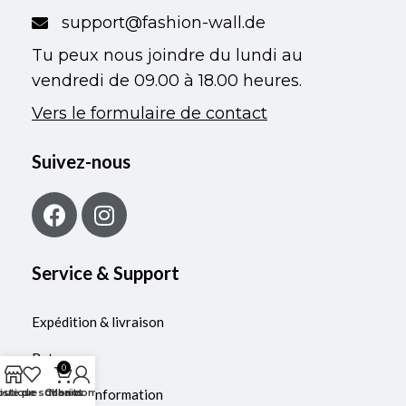
support@fashion-wall.de
Tu peux nous joindre du lundi au
vendredi de 09.00 à 18.00 heures.
Vers le formulaire de contact
Suivez-nous
Service & Support
Expédition & livraison
Retours
0
outique
iste de souhaits
Bulletin d'information
Chariot
Mon compte