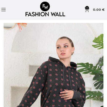
0
0.00
€