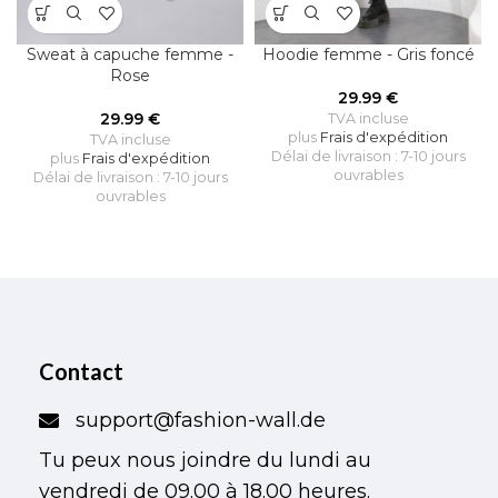
Sweat à capuche femme -
Hoodie femme - Gris foncé
Rose
29.99
€
29.99
€
TVA incluse
plus
Frais d'expédition
TVA incluse
Délai de livraison : 7-10 jours
plus
Frais d'expédition
ouvrables
Délai de livraison : 7-10 jours
ouvrables
Contact
support@fashion-wall.de
Tu peux nous joindre du lundi au
vendredi de 09.00 à 18.00 heures.