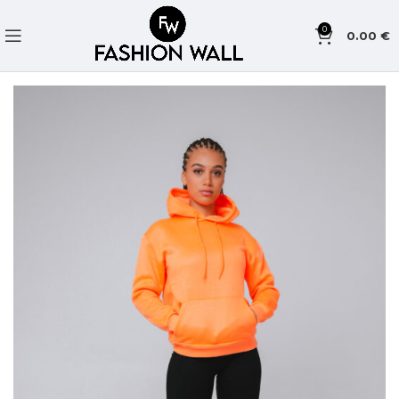
0
0.00
€